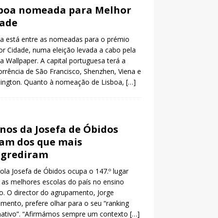
boa nomeada para Melhor
dade
a está entre as nomeadas para o prémio
r Cidade, numa eleição levada a cabo pela
ta Wallpaper. A capital portuguesa terá a
rrência de São Francisco, Shenzhen, Viena e
ington. Quanto à nomeação de Lisboa,
[…]
nos da Josefa de Óbidos
am dos que mais
ogrediram
ola Josefa de Óbidos ocupa o 147.º lugar
 as melhores escolas do país no ensino
o. O director do agrupamento, Jorge
mento, prefere olhar para o seu “ranking
nativo”. “Afirmámos sempre um contexto
[…]