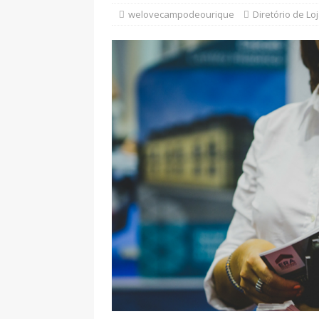
Imperial de Campo de Ourique e
welovecampodeourique
Diretório de Lo
Requalificação da Rua Ferreira B