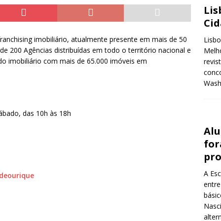
Lis
Ci
ranchising imobiliário, atualmente presente em mais de 50
Lisbo
e 200 Agências distribuídas em todo o território nacional e
Melho
do imobiliário com mais de 65.000 imóveis em
revis
conco
Wash
Sábado, das 10h às 18h
Alu
for
pr
A Esc
deourique
entre
básic
Nasci
alter