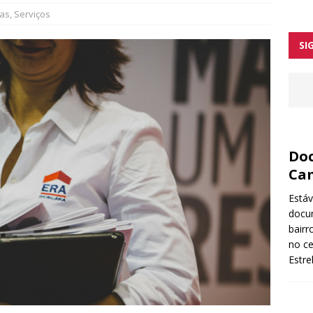
ntre as melhores tascas
jas
,
Serviços
orges arranca no início de 2026
SI
Doc
Ca
Está
docu
bairr
no ce
Estr