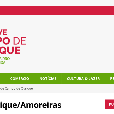
COMÉRCIO
NOTÍCIAS
CULTURA & LAZER
P
l de Campo de Ourique
o de Ourique, com atividades imperdíveis
ique/Amoreiras
PU
am Campo de Ourique ainda mais doce