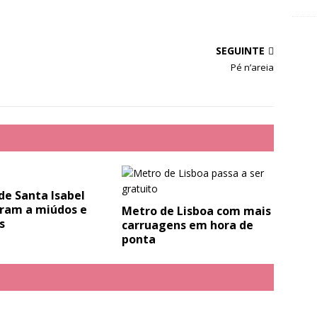
SEGUINTE
Pé n’areia
de Santa Isabel
ram a miúdos e
Metro de Lisboa com mais
s
carruagens em hora de
ponta