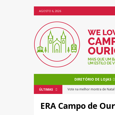
AGOSTO 6, 2026
DIRETÓRIO DE LOJAS
Vote na melhor montra de Nata
ÚLTIMAS
O Natal chega mais cedo a Camp
ERA Campo de Our
Os bolos da Miss Brownie torn