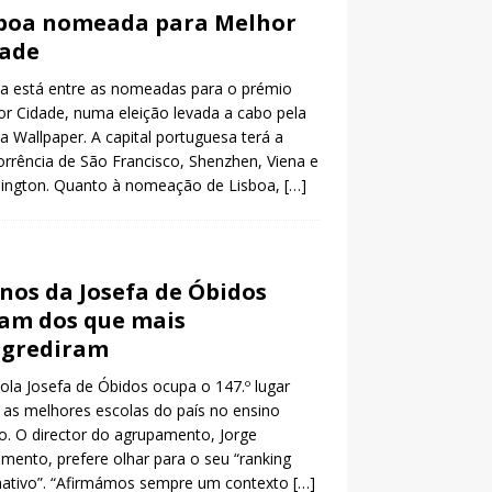
boa nomeada para Melhor
dade
a está entre as nomeadas para o prémio
r Cidade, numa eleição levada a cabo pela
ta Wallpaper. A capital portuguesa terá a
rrência de São Francisco, Shenzhen, Viena e
ington. Quanto à nomeação de Lisboa,
[…]
nos da Josefa de Óbidos
am dos que mais
ogrediram
ola Josefa de Óbidos ocupa o 147.º lugar
 as melhores escolas do país no ensino
o. O director do agrupamento, Jorge
mento, prefere olhar para o seu “ranking
nativo”. “Afirmámos sempre um contexto
[…]