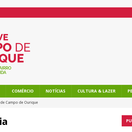
COMÉRCIO
NOTÍCIAS
CULTURA & LAZER
P
l de Campo de Ourique
o de Ourique, com atividades imperdíveis
ia
PU
am Campo de Ourique ainda mais doce