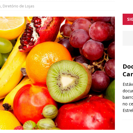
ntre as melhores tascas
s
,
Diretório de Lojas
orges arranca no início de 2026
SI
Doc
Ca
Está
docu
bairr
no ce
Estr