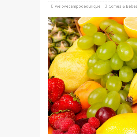
Imperial de Campo de Ourique e
welovecampodeourique
Comes & Bebe
Requalificação da Rua Ferreira B