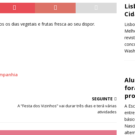
Lis
Ci
os dias vegetais e frutas fresca ao seu dispor.
Lisbo
Melho
revis
conco
Wash
ompanhia
Alu
for
pr
SEGUINTE
A Esc
A “Festa dos Vizinhos” vai durar três dias e terá várias
atividades
entre
básic
Nasci
alter