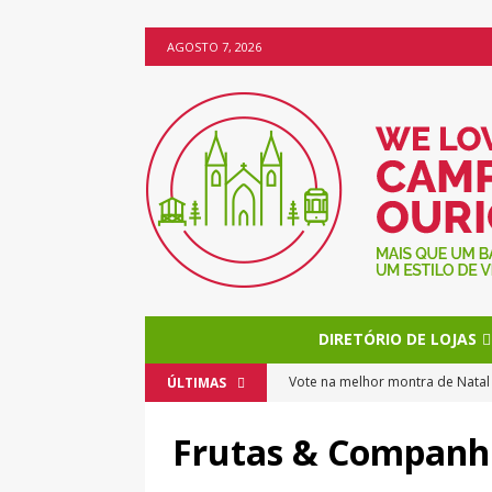
AGOSTO 7, 2026
DIRETÓRIO DE LOJAS
Vote na melhor montra de Nata
ÚLTIMAS
O Natal chega mais cedo a Camp
Frutas & Companh
Os bolos da Miss Brownie torn