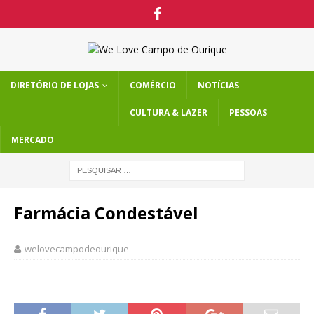
DIRETÓRIO DE LOJAS
COMÉRCIO
NOTÍCIAS
CULTURA & LAZER
PESSOAS
MERCADO
Farmácia Condestável
welovecampodeourique