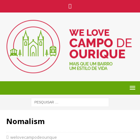
Nomalism
welovecampodeourique