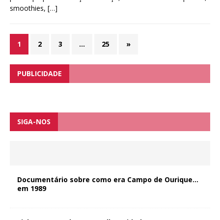
smoothies,
[…]
1
2
3
…
25
»
PUBLICIDADE
SIGA-NOS
Documentário sobre como era Campo de Ourique…
em 1989