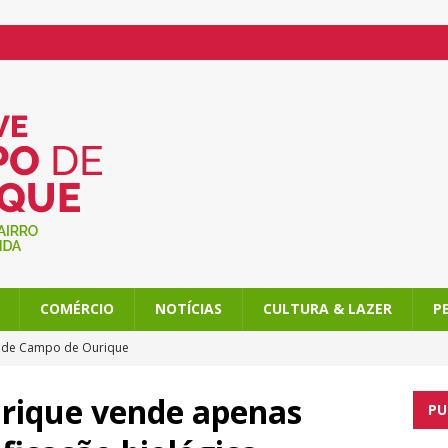
COMÉRCIO
NOTÍCIAS
CULTURA & LAZER
P
l de Campo de Ourique
o de Ourique, com atividades imperdíveis
rique vende apenas
PU
am Campo de Ourique ainda mais doce