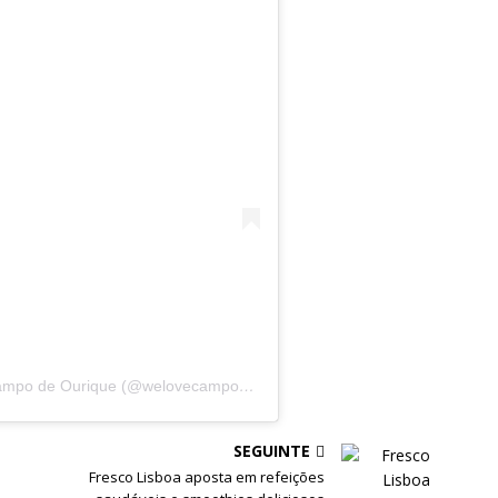
Uma publicação partilhada por We Love Campo de Ourique (@welovecampodeourique)
SEGUINTE
Fresco Lisboa aposta em refeições