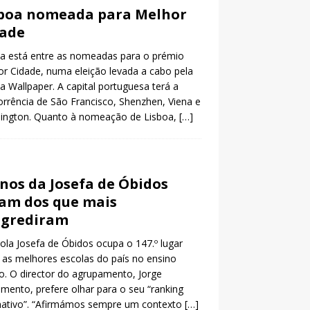
boa nomeada para Melhor
dade
a está entre as nomeadas para o prémio
r Cidade, numa eleição levada a cabo pela
ta Wallpaper. A capital portuguesa terá a
rrência de São Francisco, Shenzhen, Viena e
ington. Quanto à nomeação de Lisboa,
[…]
nos da Josefa de Óbidos
am dos que mais
ogrediram
ola Josefa de Óbidos ocupa o 147.º lugar
 as melhores escolas do país no ensino
o. O director do agrupamento, Jorge
mento, prefere olhar para o seu “ranking
nativo”. “Afirmámos sempre um contexto
[…]