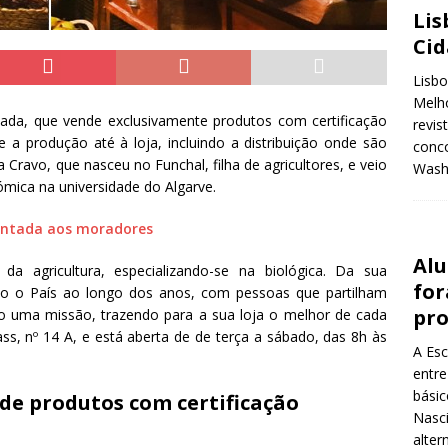
Lis
Ci
Lisbo
Melho
icada, que vende exclusivamente produtos com certificação
revis
de a produção até à loja, incluindo a distribuição onde são
conco
a Cravo, que nasceu no Funchal, filha de agricultores, e veio
Wash
mica na universidade do Algarve.
sentada aos moradores
Alu
da agricultura, especializando-se na biológica. Da sua
for
do o País ao longo dos anos, com pessoas que partilham
pr
 uma missão, trazendo para a sua loja o melhor de cada
ass, nº 14 A, e está aberta de de terça a sábado, das 8h às
A Esc
entre
básic
e produtos com certificação
Nasci
alter