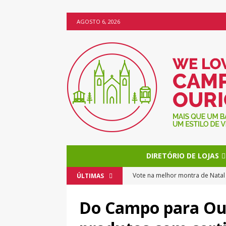
AGOSTO 6, 2026
DIRETÓRIO DE LOJAS
Vote na melhor montra de Nata
ÚLTIMAS
O Natal chega mais cedo a Camp
Do Campo para Ou
Os bolos da Miss Brownie torn