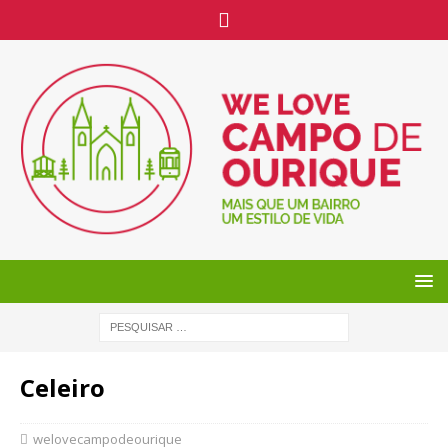
Celeiro
welovecampodeourique