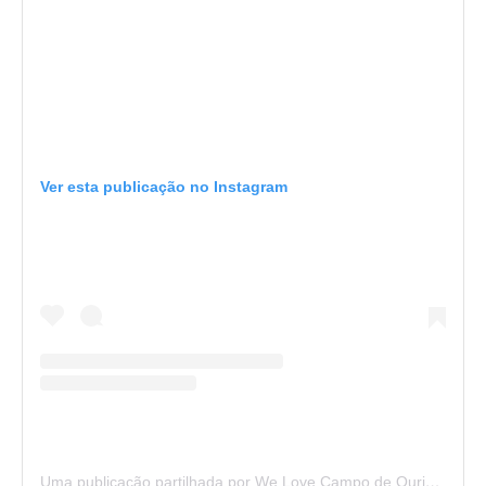
Ver esta publicação no Instagram
Uma publicação partilhada por We Love Campo de Ourique (@welovecampodeourique)