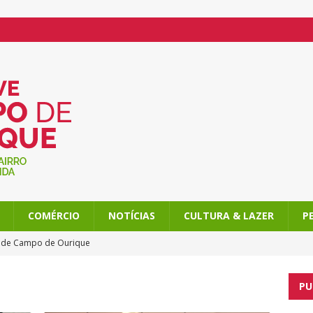
COMÉRCIO
NOTÍCIAS
CULTURA & LAZER
P
l de Campo de Ourique
o de Ourique, com atividades imperdíveis
PU
am Campo de Ourique ainda mais doce