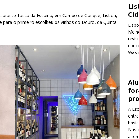
Lis
Ci
staurante Tasca da Esquina, em Campo de Ourique, Lisboa,
 e para o primeiro escolheu os vinhos do Douro, da Quinta
Lisbo
Melho
revis
conco
Wash
Alu
for
pr
A Esc
entre
básic
Nasci
alter