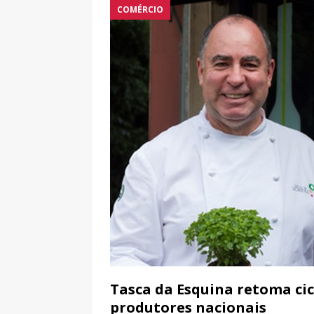
Imperial de Campo de Ourique e
COMÉRCIO
Requalificação da Rua Ferreira B
Tasca da Esquina retoma cic
produtores nacionais