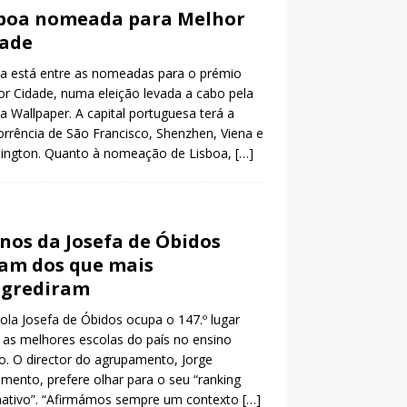
boa nomeada para Melhor
dade
a está entre as nomeadas para o prémio
r Cidade, numa eleição levada a cabo pela
ta Wallpaper. A capital portuguesa terá a
rrência de São Francisco, Shenzhen, Viena e
ington. Quanto à nomeação de Lisboa,
[…]
nos da Josefa de Óbidos
am dos que mais
ogrediram
ola Josefa de Óbidos ocupa o 147.º lugar
 as melhores escolas do país no ensino
o. O director do agrupamento, Jorge
mento, prefere olhar para o seu “ranking
nativo”. “Afirmámos sempre um contexto
[…]