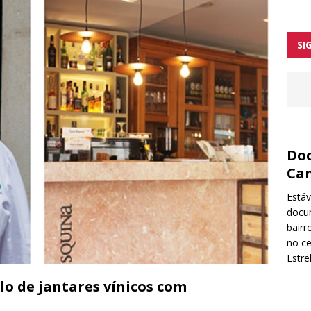
ntre as melhores tascas
orges arranca no início de 2026
SI
Doc
Ca
Está
docu
bairr
no ce
Estr
lo de jantares vínicos com