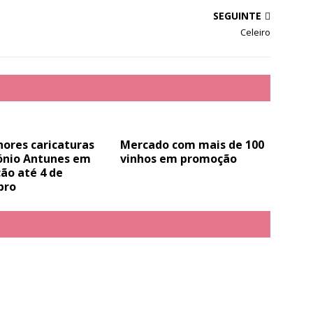
SEGUINTE
Celeiro
ores caricaturas
Mercado com mais de 100
ónio Antunes em
vinhos em promoção
ão até 4 de
bro
.