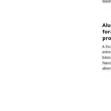
Wash
Alu
for
pr
A Esc
entre
básic
Nasci
alter