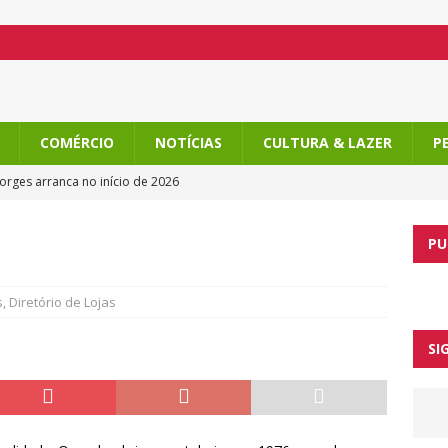
COMÉRCIO
NOTÍCIAS
CULTURA & LAZER
P
orges arranca no início de 2026
l de Campo de Ourique
PU
o de Ourique, com atividades imperdíveis
am Campo de Ourique ainda mais doce
s
,
Diretório de Lojas
ntre as melhores tascas
SI