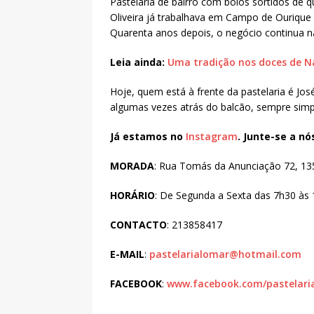
Pastelaria de bairro com bolos sortidos de q
Oliveira já trabalhava em Campo de Ourique
Quarenta anos depois, o negócio continua na
Leia ainda:
Uma tradição nos doces de N
Hoje, quem está à frente da pastelaria é José
algumas vezes atrás do balcão, sempre simpá
Já estamos no
Instagram
. Junte-se a n
MORADA
: Rua Tomás da Anunciação 72, 13
HORÁRIO
: De Segunda a Sexta das 7h30 às 
CONTACTO
: 213858417
E-MAIL
:
pastelarialomar@hotmail.com
FACEBOOK
:
www.facebook.com/pastelari