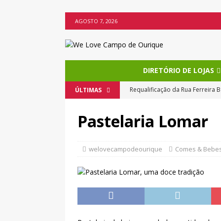
AGOSTO 7, 2026
DIRETÓRIO DE LOJAS
Requalificação da Rua Ferreira B
ÚLTIMAS
Vote na melhor montra de Nata
Pastelaria Lomar
O Natal chega mais cedo a Camp
Os bolos da Miss Brownie torn
welovecampodeourique
Comes & Bebe
Imperial de Campo de Ourique e