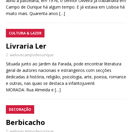
abriu a pastelaria, em 1976, o senhor Oliveira já trabalhava em
Campo de Ourique há algum tempo. E já estava em Lisboa há
muito mais. Quarenta anos
[…]
CULTURA & LAZER
Livraria Ler
welovecampodeourique
Situada junto ao Jardim da Parada, pode encontrar literatura
geral de autores nacionais e estrangeiros com secções
dedicadas à história, religião, psicologia, arte, poesia, romance
e outras, nas quais se destaca a infantojuvenil.
MORADA: Rua Almeida e
[…]
DECORAÇÃO
Berbicacho
welovecampodeourique