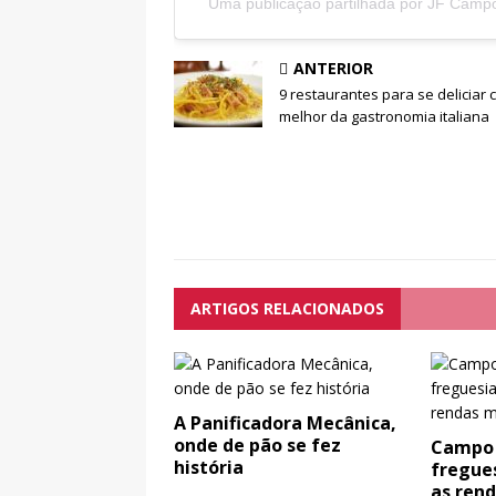
Uma publicação partilhada por JF Camp
ANTERIOR
9 restaurantes para se deliciar 
melhor da gastronomia italiana
ARTIGOS RELACIONADOS
A Panificadora Mecânica,
onde de pão se fez
Campo 
história
fregues
as ren