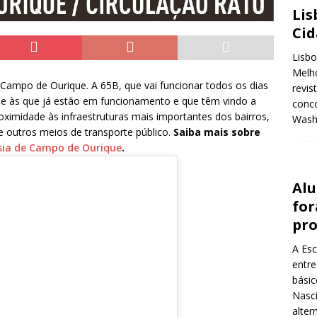
Lis
Ci
Lisbo
Melho
a Campo de Ourique. A 65B, que vai funcionar todos os dias
revis
se às que já estão em funcionamento e que têm vindo a
conco
roximidade às infraestruturas mais importantes dos bairros,
Wash
 outros meios de transporte público.
Saiba mais sobre
sia de Campo de Ourique
.
Alu
for
pr
A Esc
entre
básic
Nasci
alter