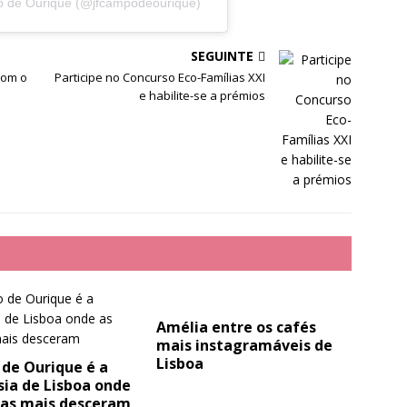
o de Ourique (@jfcampodeourique)
SEGUINTE
com o
Participe no Concurso Eco-Famílias XXI
e habilite-se a prémios
Amélia entre os cafés
mais instagramáveis de
Lisboa
de Ourique é a
ia de Lisboa onde
das mais desceram