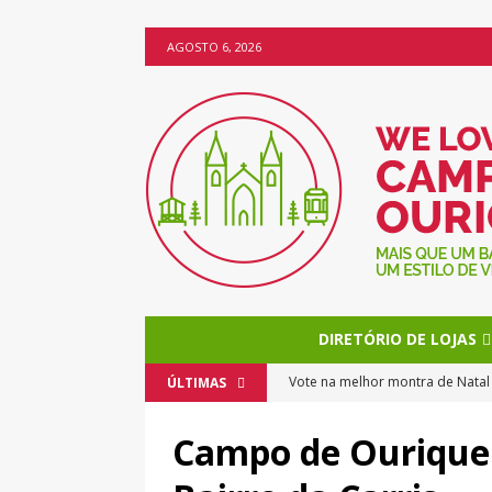
AGOSTO 6, 2026
DIRETÓRIO DE LOJAS
Vote na melhor montra de Nata
ÚLTIMAS
O Natal chega mais cedo a Camp
Campo de Ourique 
Os bolos da Miss Brownie torn