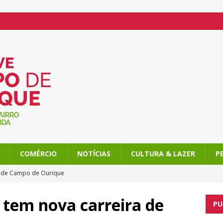
COMÉRCIO
NOTÍCIAS
CULTURA & LAZER
P
l de Campo de Ourique
o de Ourique, com atividades imperdíveis
tem nova carreira de
PU
am Campo de Ourique ainda mais doce