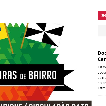
ntre as melhores tascas
orges arranca no início de 2026
SI
Doc
Ca
Está
docu
bairr
no ce
Estr