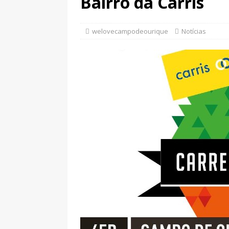
Bairro da Carris
Imperial de Campo de Ourique e
Requalificação da Rua Ferreira B
welovecampodeourique
Notícias