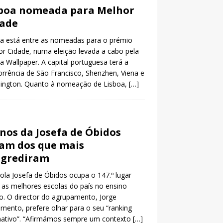
boa nomeada para Melhor
dade
a está entre as nomeadas para o prémio
r Cidade, numa eleição levada a cabo pela
ta Wallpaper. A capital portuguesa terá a
rrência de São Francisco, Shenzhen, Viena e
ington. Quanto à nomeação de Lisboa,
[…]
nos da Josefa de Óbidos
am dos que mais
ogrediram
ola Josefa de Óbidos ocupa o 147.º lugar
 as melhores escolas do país no ensino
o. O director do agrupamento, Jorge
mento, prefere olhar para o seu “ranking
nativo”. “Afirmámos sempre um contexto
[…]